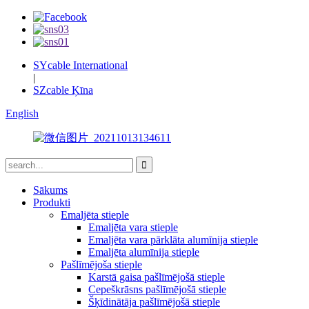
SYcable International
|
SZcable Ķīna
English
Sākums
Produkti
Emaljēta stieple
Emaljēta vara stieple
Emaljēta vara pārklāta alumīnija stieple
Emaljēta alumīnija stieple
Pašlīmējoša stieple
Karstā gaisa pašlīmējošā stieple
Cepeškrāsns pašlīmējošā stieple
Šķīdinātāja pašlīmējošā stieple