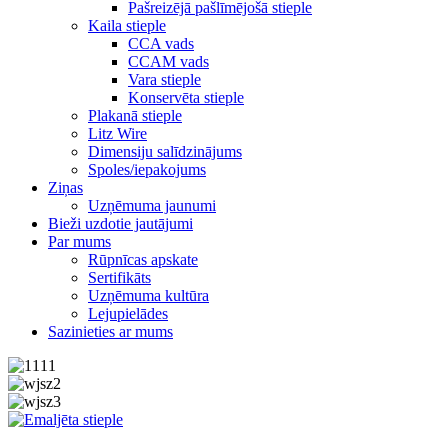
Pašreizējā pašlīmējošā stieple
Kaila stieple
CCA vads
CCAM vads
Vara stieple
Konservēta stieple
Plakanā stieple
Litz Wire
Dimensiju salīdzinājums
Spoles/iepakojums
Ziņas
Uzņēmuma jaunumi
Bieži uzdotie jautājumi
Par mums
Rūpnīcas apskate
Sertifikāts
Uzņēmuma kultūra
Lejupielādes
Sazinieties ar mums