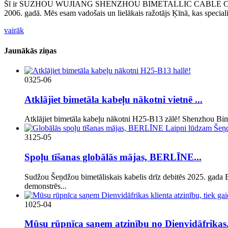
Šī ir SUZHOU WUJIANG SHENZHOU BIMETALLIC CABLE CO., kas atrod
2006. gadā. Mēs esam vadošais un lielākais ražotājs Ķīnā, kas special
vairāk
Jaunākās ziņas
03
25-06
Atklājiet bimetāla kabeļu nākotni vietnē ...
Atklājiet bimetāla kabeļu nākotni H25-B13 zālē! Shenzhou Bimet
31
25-05
Spoļu tīšanas globālās mājas, BERLĪNE...
Sudžou Šeņdžou bimetāliskais kabelis drīz debitēs 2025. gada 
demonstrēs...
10
25-04
Mūsu rūpnīca saņem atzinību no Dienvidāfrikas.