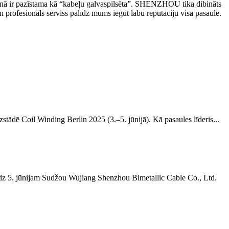
r pazīstama kā “kabeļu galvaspilsēta”. SHENZHOU tika dibināts
 profesionāls serviss palīdz mums iegūt labu reputāciju visā pasaulē.
tādē Coil Winding Berlin 2025 (3.–5. jūnijā). Kā pasaules līderis...
īdz 5. jūnijam Sudžou Wujiang Shenzhou Bimetallic Cable Co., Ltd.