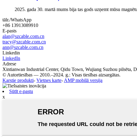
2025. gada 30. martā mums bija tas gods uzņemt mūsu magnētu sti
tālr./WhatsApp
+86 13913089910
E-pasts
alan@szcable.com.cn
tracy@szcable.com.cn
ann@szcable.com.cn
Linkedin
LinkedIn
Adrese
Xintianwan Industrial Center, Qidu Town, Wujiang Suzhou pilsēta, D
© Autortiesības — 2010.–2024. g.: Visas tiesības aizsargātas.
Karstie produkti
-
Vietnes karte
-
AMP mobilā versija
Sūtīt e-pastu
x