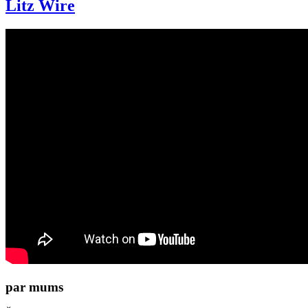
Litz Wire
par mums