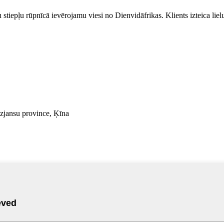
epļu rūpnīcā ievērojamu viesi no Dienvidāfrikas. Klients izteica lielu a
zjansu province, Ķīna