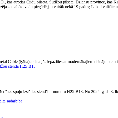
as Cjidu pilsētā, Sudžou pilsētā, Dzjansu provincē, kas Ķīnā i
izējas emaljēto vadu piegādē jau vairāk nekā 19 gadus; Laba kvalitāte un
al Cable (Ķīna) aicina jūs iepazīties ar modernākajiem risinājumiem izs
Berlīnes spoļu izstādes stendā ar numuru H25-B13. No 2025. gada 3. l
..