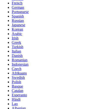
French
German
Portuguese
Spanish
Russian
Japanese
Korean
Arabic
Irish
Greek
Turkish
Italian
Danish
Romanian
Indonesian
Czech
Afrikaans
Swedish
Polish
Basque
Catalan
Esperanto
Hindi
Lao
Albanian